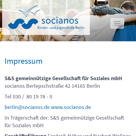
Toggle
navigat
Impressum
S&S gemeinnützige Gesellschaft für Soziales mbH
socianos Berlepschstraße 42 14165 Berlin
Tel 030 / 80 19 78 - 0
berlin@socianos.de
www.socianos.de
In Trägerschaft der: S&S gemeinnützige Gesellschaft
für Soziales mbH
Geschäftsführung
Frederik Näher und Norbert Wollner